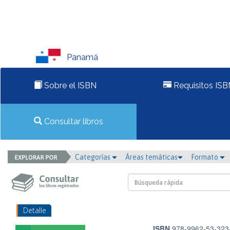
Panamá
Sobre el ISBN
Requisitos ISB
Consultar libros
Categorías
Áreas temáticas
Formato
Detalle
ISBN
978-9962-53-323