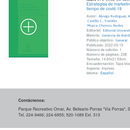
Estrategias de marketin
tiempo de covid-19
Autor:
Ábrego Rodríguez, 
Castillo C., Franklin
Mujica Chirinos, Norbis
Editorial:
Editorial Univers
Materia:
Gerencia de distr
Público objetivo:
General
Publicado:
2022-03-15
Número de edición:
1
Número de páginas:
238
Tamaño:
14.60x21.59cm.
Encuadernación:
Tapa blan
Soporte:
Impreso
Idioma:
Español
Contáctenos:
Parque Recreativo Omar, Av. Belisario Porras "Vía Porras",
Tel. 224-9466; 224-6855; 520-1089​ Ext. 313