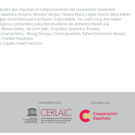
ctitudes que impulsan el comportamiento del consumidor sostenible -
a,; Saavedra, Rosario; Moreno Vargas, Yessica Elvira; López Gracia, Milca Esther
gias sostenibles para un futuro responsable - De León Long, Ana Isabel
tégico y competitivo para distribuidores de alimentos frente a la
ti, Nieves Esilda,; de León Jaén, Orquídea; Saavedra, Rosario
ional turístico - Wong, Doraya; Chanis Jaramillo, Rafael Emmanuel; Macías
lo, Franklin Nazareno
e Zapata, Fasal Francisco