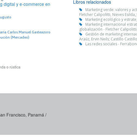
Libros relacionados
g digital y e-commerce en
Marketing verde: valores y a
Fletcher Calipolitti, Nieves Esild
Augusto
Marketing ecológico y estrate
Marketing internacional estra
globalización - Fletcher Calipolit
itaria Carlos Manuel Gasteazoro
Gestión de marketing internac
ibución (Mercadeo)
Araúz, Ervin Neils; Castillo Castil
Las redes sociales - Ferrabon
da o rústica
 San Francisco, Panamá /